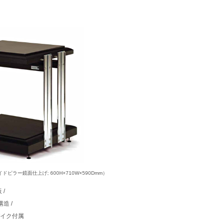
ck,サイドピラー鏡面仕上げ; 600H×710W×590Dmm）
/
造 /
パイク付属