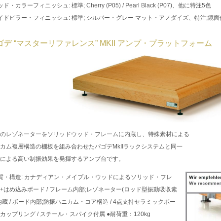
ド・カラーフィニッシュ: 標準; Cherry (P05) / Pearl Black (P07)、他に特注5色
イドピラー・フィニッシュ: 標準; シルバー・グレー マット・アノダイズ、特注;鏡
ゴデ “マスターリファレンス” MKII アンプ・プラットフォーム
のレゾネーターをソリッドウッド・フレームに内蔵し、特殊素材による
カム複層構造の棚板を組み合わせたパゴデMkIIラックシステムと同一
による高い制振効果を発揮するアンプ台です。
質・構造: カナディアン・メイプル・ウッドによるソリッド・フレ
+はめ込みボード / フレーム内部;レゾネーター(ロッド型振動吸収素
内蔵 / ボード内部;防振ハニカム・コア構造 / 4点支持セラミックボー
カップリング / スチール・スパイク付属 ●耐荷重：120kg