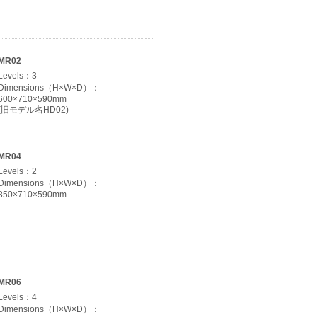
MR02
Levels：3
Dimensions（H×W×D）：
600×710×590mm
(旧モデル名HD02)
MR04
Levels：2
Dimensions（H×W×D）：
850×710×590mm
MR06
Levels：4
Dimensions（H×W×D）：