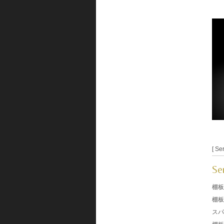
[ Ser
Se
棚板
棚板
スパ