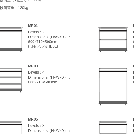
耐荷重（1枚当り）：60kg
段耐荷重：120kg
MR01
Levels：2
Dimensions（H×W×D）：
600×710×590mm
(旧モデル名HD01)
MR03
Levels：4
Dimensions（H×W×D）：
600×710×590mm
MR05
Levels：3
Dimensions（H×W×D）：