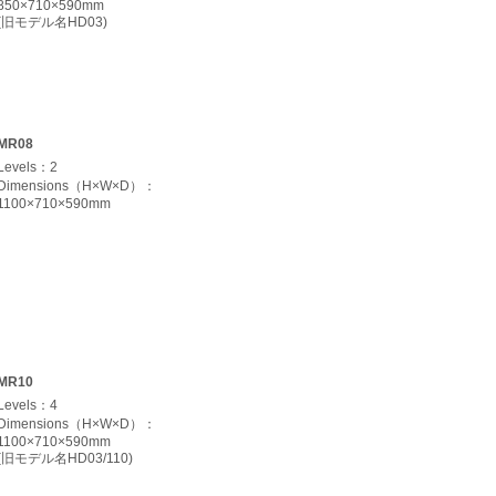
850×710×590mm
(旧モデル名HD03)
MR08
Levels：2
Dimensions（H×W×D）：
1100×710×590mm
MR10
Levels：4
Dimensions（H×W×D）：
1100×710×590mm
(旧モデル名HD03/110)