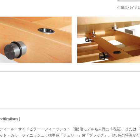
付属スパイクに
eciﬁcations ]
スティール・サイドピラー・フィニッシュ：「艶消(モデル名末尾に-1表記)」または「
ウッド・カラーフィニッシュ：標準色「チェリー」or「ブラック」。他5色の特注が