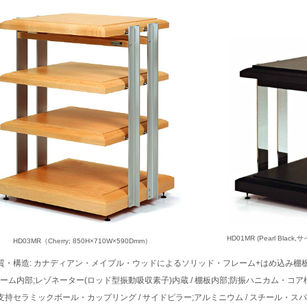
HD01MR (Pearl Bla
HD03MR（Cherry; 850H×710W×590Dmm）
質・構造: カナディアン・メイプル・ウッドによるソリッド・フレーム+はめ込み棚板 
ーム内部;レゾネーター(ロッド型振動吸収素子)内蔵 / 棚板内部;防振ハニカム・コア構
支持セラミックボール・カップリング / サイドピラー;アルミニウム / スチール・ス