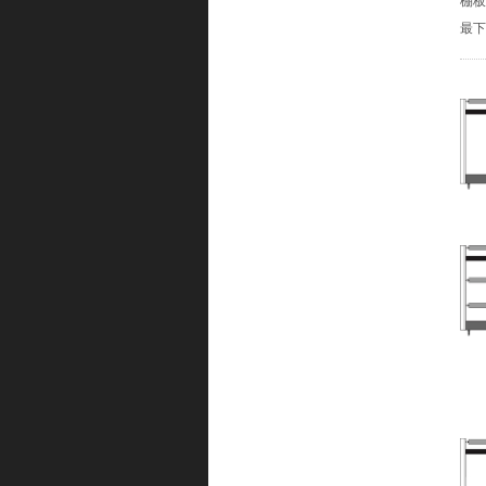
棚板
最下