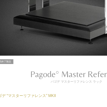
売終了製品
Pagode° Master Refe
パゴデ マスターリファレンス ラック
ゴデ “マスターリファレンス” MKII