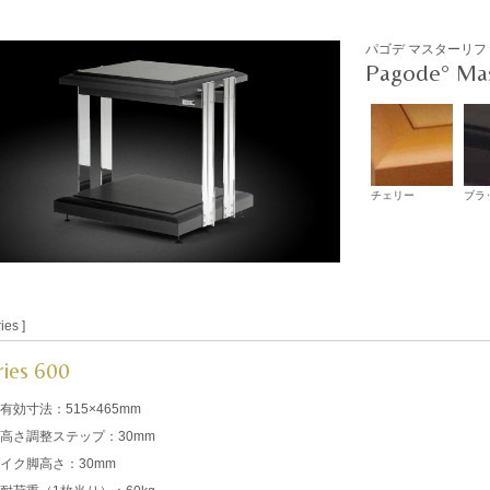
パゴデ マスターリフ
Pagode° Mas
チェリー
ブラ
ies ]
ries 600
有効寸法：515×465mm
高さ調整ステップ：30mm
イク脚高さ：30mm