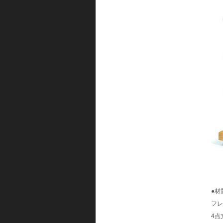
●材
フレ
4点