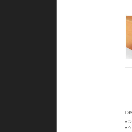
[ Sp
● 
● 