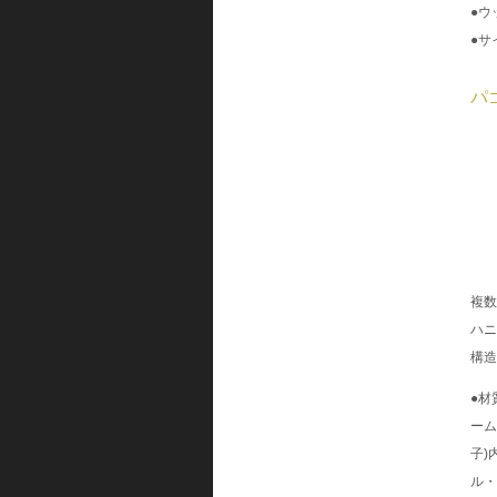
●ウッ
●サ
パ
複数
ハニ
構造
●材
ーム
子)
ル・