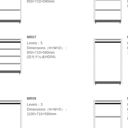
850×710×590mm
MR07
Levels：5
Dimensions（H×W×D）：
850×710×590mm
(旧モデル名HD04)
MR09
Levels：3
Dimensions（H×W×D）：
1100×710×590mm