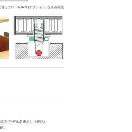
替えてCERABASE(オプション) を装着可能
鏡面(モデル名末尾に-2表記)」
可能。