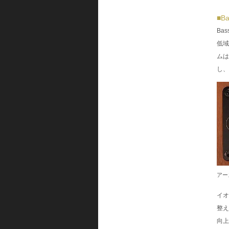
■B
Ba
低域
ムは
し、
アー
イオ
整え
向上