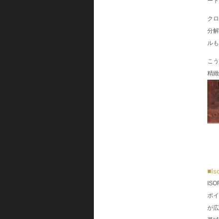
ート
クロ
分解
ルも
こう
精緻
■I
IS
ポイ
が広