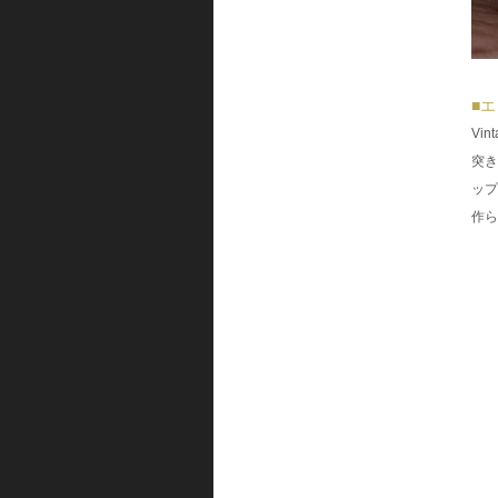
■
Vi
突き
ップ
作ら