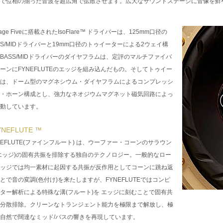
で位相の揃った音波を超広角で拡散させます。広大なサウンドステージに音像を鮮
ntage Fiveに搭載されたIsoFlare™ ドライバーは、125mm口径の
SS/MIDドライバーと19mm口径のトゥイーターによる2ウェイ構
BASS/MIDドライバーのダイヤフラムは、定評のマルチファイバ
ーンにFYNEFLUTEのエッジを組み込んだもの。そしてトゥイー
は、ドーム型のマグネシウム・ダイヤフラムによるコンプレッシ
・ホーン構成とし、強力なネオジウムマグネット磁気回路によっ
動しています。
YNEFLUTE ™
NEFLUTE(ファインフルート) は、ウーファー・コーンのサラウン
エッジ)の固有共振を排除する独自のテクノロジー。一般的なロー
ッジでは均一素材に起因する共振が反作用としてコーンに跳ね返
とで音の変調(色付け)を来たしますが、FYNEFLUTEではコンピ
ター解析による特殊な溝(フルート)を エッジに刻むことで固有共
分散排除。クリーンなトランジェント能力を極限まで解放し、極
自然で闊達なミッド/バスの響きを再現しています。