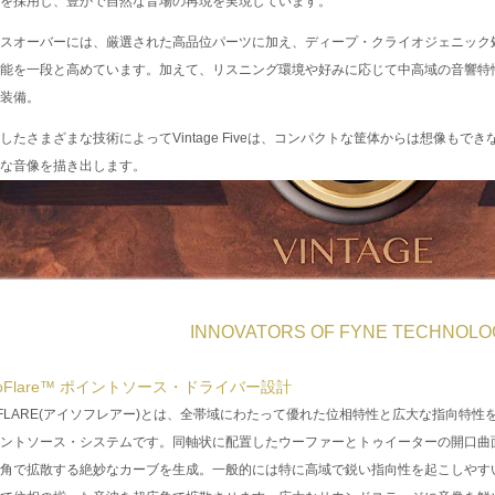
を採用し、豊かで自然な音場の再現を実現しています。
スオーバーには、厳選された高品位パーツに加え、ディープ・クライオジェニック
能を一段と高めています。加えて、リスニング環境や好みに応じて中高域の音響特
装備。
したさまざまな技術によってVintage Fiveは、コンパクトな筐体からは想像も
な音像を描き出します。
INNOVATORS OF FYNE TECHNOLO
soFlare™ ポイントソース・ドライバー設計
OFLARE(アイソフレアー)とは、全帯域にわたって優れた位相特性と広大な指向特
ントソース・システムです。同軸状に配置したウーファーとトゥイーターの開口曲
角で拡散する絶妙なカーブを生成。一般的には特に高域で鋭い指向性を起こしやす