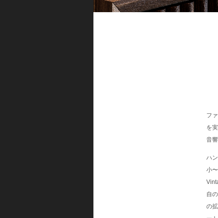
ファ
を実
音響
ハン
小〜
Vi
自の
の拡