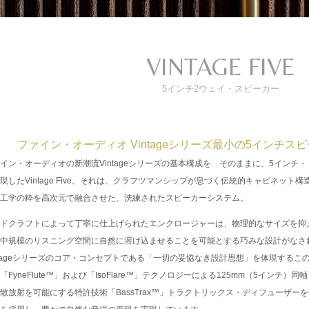
VINTAGE FIVE
5インチ2ウェイ・スピーカー
ファイン・オーディオ Vintageシリーズ最小の5インチスピーカー
イン・オーディオの新潮流Vintageシリーズの基本構成を そのままに、5インチ
現したVintage Five。それは、クラフツマンシップが息づく伝統的キャビネット
工学の粋を高次元で融合させた、洗練されたスピーカーシステム。
ドクラフトによって丁寧に仕上げられたエンクロージャーは、物理的なサイズを抑
中規模のリスニング空間に自然に溶け込ませることを可能とする巧みな設計がなさ
ntageシリーズのコア・コンセプトである「一切の妥協なき設計思想」を体現する
「FyneFlute™」および「IsoFlare™」テクノロジーによる125mm（5インチ
散放射を可能にする特許技術「BassTrax™」トラクトリックス・ディフューザ