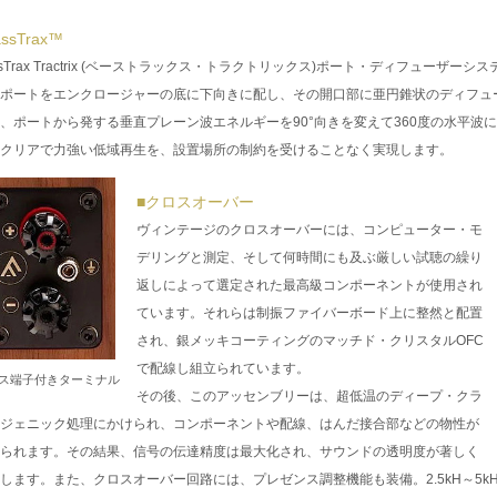
assTrax™
ssTrax Tractrix (ベーストラックス・トラクトリックス)ポート・ディフューザー
ポートをエンクロージャーの底に下向きに配し、その開口部に亜円錐状のディフュ
、ポートから発する垂直プレーン波エネルギーを90°向きを変えて360度の水平波
クリアで力強い低域再生を、設置場所の制約を受けることなく実現します。
■クロスオーバー
ヴィンテージのクロスオーバーには、コンピューター・モ
デリングと測定、そして何時間にも及ぶ厳しい試聴の繰り
返しによって選定された最高級コンポーネントが使用され
ています。それらは制振ファイバーボード上に整然と配置
され、銀メッキコーティングのマッチド・クリスタルOFC
で配線し組立られています。
ス端子付きターミナル
その後、このアッセンブリーは、超低温のディープ・クラ
ジェニック処理にかけられ、コンポーネントや配線、はんだ接合部などの物性が
られます。その結果、信号の伝達精度は最大化され、サウンドの透明度が著しく
します。また、クロスオーバー回路には、プレゼンス調整機能も装備。2.5kH～5kH