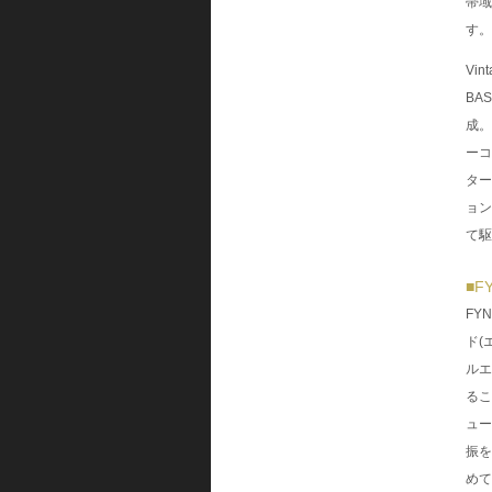
帯域
す。
Vi
BA
成。
ーコ
ター
ョン
て駆
■F
FY
ド(
ルエ
るこ
ュー
振を
めて