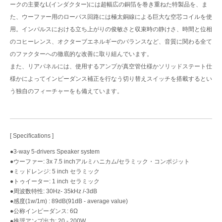
ークの主要なL(インダクター)には超幅広の銅箔を巻き重ねた特製品を、ま
た、ウーファー用のローパス回路には極太銅線による巨大な空芯コイルを使
用。インパルスにおける立ち上がりの俊敏さと収束時の静けさ、時間と位相
のコヒーレンス、オクターブエネルギーのバランスなど、音質に関わる全て
のファクターへの徹底的な改善に取り組んでいます。
また、リアパネルには、使用するアンプが真空管仕様かソリッドステート仕
様かによってインピーダンス補正を行なう切り替えスイッチを搭載するとい
う独自のフィーチャーをも備えています。
[ Speciﬁcations ]
●3-way 5-drivers Speaker system
●ウーファー: 3x 7.5 inchアルミハニカム/セラミック・コンポジット
●ミッドレンジ: 5 inch セラミック
●トゥイーター: 1 inch セラミック
●周波数特性: 30Hz- 35kHz /-3dB
●感度(1w/1m) : 89dB(91dB - average value)
●公称インピーダンス: 6Ω
●推奨アンプ出力: 20 - 200W