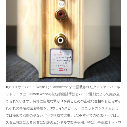
■クロスオーバー： ”white light anniversary”に搭載されたクロスオーバーネ
ットワークは、lumen whiteの伝統的設計手法とパーツ選別によって組み立
てられています。純粋に自然な繋がりを得るための正確な位相をもたらすそ
れぞれの帯域の減衰特性を、3ウェイ5スピーカーユニットのシステムとし
ては極めて点数の少ないパーツ構成で実現。L/C/Rすべての構成パーツはカ
スタム設計による音質に定評のムンドルフ製を採用。特に、中高域ネットワ