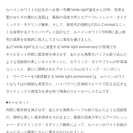
ルーメンホワイトの記念すべき第一号機”white light”誕生から15年、世界を
驚かせたその優れた資質は、最新の流体力学とエアープレッシャー・ダイナ
ミックス・モデリング解析、そして、新世代の強靭なCELL Conceptユニッ
トを採用するドライバーアレイ設計など、ルーメンホワイト5年間に及ぶ研
究の成果を全面的に投入してさらに進化を遂げました。
あの”white light”をさらに凌駕する”white light anniversary”の登場です。
キャビネット内部に吸音材を挿入せず、あたかも無限大バッフル絞り込んだ
ような流線形の美しいキャビネットに、セラミック・ダイヤフラムの中高域
ユニットと、新たに開発されたアルミハニカム/セラミック・コンポジッ
ト・ウーファーを3基搭載する”white light anniversary”は、ルーメンホワイ
トならではの精細な表現力と、ハイパワーに圧倒的スピードで応える広大な
ダイナミックス再現力を併せ持つ渾身のスピーカーシステムです。
■キャビネット
内部に吸音材を挿入せず、あたかも無限大バッフル絞り込んだような流線形
の、独特な美しい基本形状をそのままに、最新の流体力学とエアープレッシ
ャー・ダイナミックス・モデリング解析によって、ルーメンホワイト伝統の
キャビネット構造にさらに磨きがかけられました。