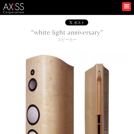
“white light anniversary”
スピーカー