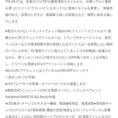
を使ったリジットでコンパクトなボックスに筐体スタイルを変更し、制振性
能の向上、設置のしやすさ、配線取り回しの容易さなど、随所に改良を施し
ています。
●電力ロスのないトランスペアレント独自のACラインノイズフィルター: 搭
載されたACラインノイズフィルターは、トランスやチョークコイル、直列
フィルターなどの電流制限や歪の原因となるデバイスは一切使用しない独自
のパラレル方式。AC電源ラインに混入してくるノイズを効果的に低減させ
ながら、壁コンセントからの電力をロスなく100%取り出すことを可能と
し、クリーンな電源を6口のアウトレットに供給します。
●6口のACアウトレットはリアパネルのON-OFFスイッチで
一括オン/オフが可能。
●15Aブレーカーを装備。オーバーロードから保護します、
●着脱式ACインレットへのAC主電源コードに、トランスペアレント
hardwired HW3CPC6(1.8m)が付属。
●LED表示: サージプロテクター機能、電源極性判定、通電状態●高性能サー
ジプロテクターを2系統搭載: 機器の音質/画質などのパフォーマンスに影響
を及ぼすことのない高性能サージプロテクターが、AC電源ラインとギガビ