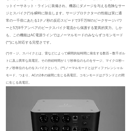
ットイーサネット・ラインに装備され、機器にダメージを与える危険なサー
ジとスパイク(*)を瞬時に除去します。サージプロテクターの性能は実に通
常の一千倍にあたる1ナノ秒の反応スピードで3千万Wのピークサージパワ
ーと5万8千アンペアのピークスパイク電流から保護する驚異的実力。しか
も、この機能はAC電源ラインではノーマルモードのみならずコモンモード
(**)にも対応する完璧さです。
(*)サ－ジ、スパイクとは、雷などによって瞬間的短時間に発生する数百～数千ボル
トに及ぶ異常な高電圧。その持続時間がミリ秒単位のものをサージ、マイクロ秒～
ナノ秒単位のものをスパイクという。
(**)ノーマルモードとはディファレンシャル
モード、つまり、ACの2本の線間に生じる高電圧。コモンモードはグランドとの間
に生じる高電圧。