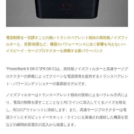
電流制限を一切課すことの無いトランスペアレント独自の高性能ノイズフィ
ルターと、音質/画質など、機器のパフォーマンスに全く影響を与えないハ
イスピード・サージプロテクターを搭載する新パワーバンク
“PowerBank 6 G6-C”(P6 G6-C)は、高性能ノイズフィルターと高速サージプ
ロテクターの搭載によってクリーンな電源環境を提供するトランスペアレン
ト・パワーコンディショナーの最新鋭モデルです。
ノイズフィルターはトランスペアレント独自の技術によるパラレル方式によ
り、電流の制限を課すことことなくACラインに混入してくるノイズを除去
し、6口のアウトレットに供給します。また、高速サージプロテクターは電
源ラインとギガビットイーサネット・ラインにも装備され接続した機器を雷
などの瞬間的高電圧の流入から保護します。
“P6 G6-C”は、従来モデル”P6”の横長薄型スタイルから、分厚いアルミ素材