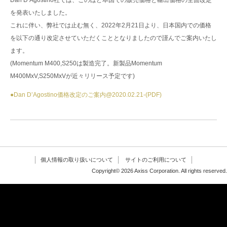
Dan D’Agostino社では、このほど本国での販売価格と輸出価格の全面改定
を発表いたしました。
これに伴い、弊社では止む無く、2022年2月21日より、日本国内での価格
を以下の通り改定させていただくこととなりましたので謹んでご案内いたし
ます。
(Momentum M400,S250は製造完了。新製品Momentum
M400MxV,S250MxVが近々リリース予定です)
●Dan D’Agostino価格改定のご案内@2020.02.21-(PDF)
個人情報の取り扱いについて
サイトのご利用について
Copyright© 2026 Axiss Corporation. All rights reserved.