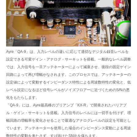
Ayre「QA-9」は、入力レベルの違いに応じて適切なデジタル録音レベルを
設定できる可変ゲイン・アナログ・サーキットを搭載。一般的なレベル調整
では、入力信号を一旦アッテネーターによって減衰させ、後段の固定ゲイン
回路によって再び増幅がなされます。このプロセスでは、アッテネーターの
設定値によって変動するインピーダンス特性による周波数特性の変化と、低
レベル設定になるほど信号レベルがノイズフロアーに近づくためのS/Nの悪
化をもたらします。
「QA-9」には、Ayre最高峰のプリアンプ「KX-R」で開発されたバリアブ
ル・ゲイン・サーキットを搭載。入力信号のレベルには一切手を付けず、増
幅回路の増幅率を変化させることで最適なアナログレベルの設定を可能とし
ています。アッテネーターを使用した場合のインピーダンス変動による周波
数特性の変動を来たさず、すば抜けたSN比を保ちます。