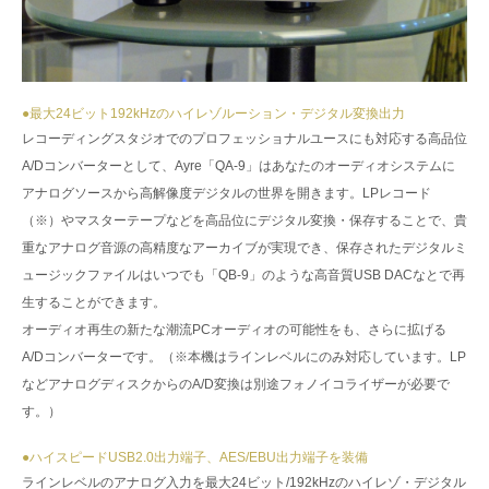
●最大24ビット192kHzのハイレゾルーション・デジタル変換出力
レコーディングスタジオでのプロフェッショナルユースにも対応する高品位
A/Dコンバーターとして、Ayre「QA-9」はあなたのオーディオシステムに
アナログソースから高解像度デジタルの世界を開きます。LPレコード
（※）やマスターテープなどを高品位にデジタル変換・保存することで、貴
重なアナログ音源の高精度なアーカイブが実現でき、保存されたデジタルミ
ュージックファイルはいつでも「QB-9」のような高音質USB DACなとで再
生することができます。
オーディオ再生の新たな潮流PCオーディオの可能性をも、さらに拡げる
A/Dコンバーターです。（※本機はラインレベルにのみ対応しています。LP
などアナログディスクからのA/D変換は別途フォノイコライザーが必要で
す。）
●ハイスピードUSB2.0出力端子、AES/EBU出力端子を装備
ラインレベルのアナログ入力を最大24ビット/192kHzのハイレゾ・デジタル