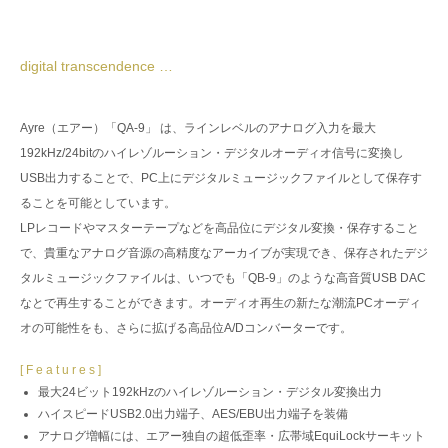
digital transcendence …
Ayre（エアー）「QA-9」 は、ラインレベルのアナログ入力を最大
192kHz/24bitのハイレゾルーション・デジタルオーディオ信号に変換し
USB出力することで、PC上にデジタルミュージックファイルとして保存す
ることを可能としています。
LPレコードやマスターテープなどを高品位にデジタル変換・保存すること
で、貴重なアナログ音源の高精度なアーカイブが実現でき、保存されたデジ
タルミュージックファイルは、いつでも「QB-9」のような高音質USB DAC
なとで再生することができます。オーディオ再生の新たな潮流PCオーディ
オの可能性をも、さらに拡げる高品位A/Dコンバーターです。
[ F e a t u r e s ]
最大24ビット192kHzのハイレゾルーション・デジタル変換出力
ハイスピードUSB2.0出力端子、AES/EBU出力端子を装備
アナログ増幅には、エアー独自の超低歪率・広帯域EquiLockサーキット