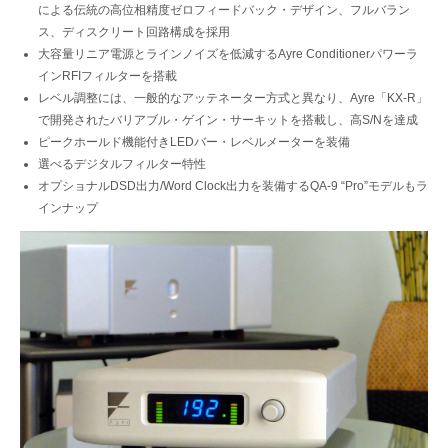
による伝統の高位相精度ゼロフィードバック・デザイン、フルバラン
ス、ディスクリート回路構成を採用
大容量リニア電源とラインノイズを低減するAyre Conditionerパワーラ
インRFIフィルターを搭載
レベル調整には、一般的なアッテネーター方式と異なり、Ayre「KX-R」
で開発されたバリアブル・ゲイン・サーキットを搭載し、高S/Nを達成
ピークホールド機能付きLEDバー・レベルメーターを装備
選べるデジタルフィルター特性
オプショナルDSD出力/Word Clock出力を装備するQA-9 “Pro”モデルもラ
インナップ