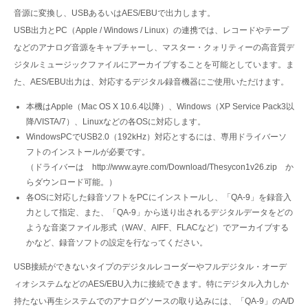
音源に変換し、USBあるいはAES/EBUで出力します。
USB出力とPC（Apple / Windows / Linux）の連携では、レコードやテープ
などのアナログ音源をキャプチャーし、マスター・クォリティーの高音質デ
ジタルミュージックファイルにアーカイブすることを可能としています。ま
た、AES/EBU出力は、対応するデジタル録音機器にご使用いただけます。
本機はApple（Mac OS X 10.6.4以降）、Windows（XP Service Pack3以
降/VISTA/7）、Linuxなどの各OSに対応します。
WindowsPCでUSB2.0（192kHz）対応とするには、専用ドライバーソ
フトのインストールが必要です。
（ドライバーは http://www.ayre.com/Download/Thesycon1v26.zip か
らダウンロード可能。）
各OSに対応した録音ソフトをPCにインストールし、「QA-9」を録音入
力として指定、また、「QA-9」から送り出されるデジタルデータをどの
ような音楽ファイル形式（WAV、AIFF、FLACなど）でアーカイブする
かなど、録音ソフトの設定を行なってください。
USB接続ができないタイプのデジタルレコーダーやフルデジタル・オーデ
ィオシステムなどのAES/EBU入力に接続できます。特にデジタル入力しか
持たない再生システムでのアナログソースの取り込みには、「QA-9」のA/D