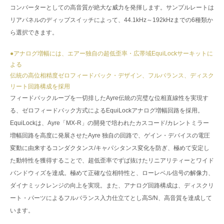
コンバーターとしての高音質が絶大な威力を発揮します。サンプルレートは
リアパネルのディップスイッチによって、44.1kHz～192kHzまでの6種類か
ら選択できます。
●アナログ増幅には、エアー独自の超低歪率・広帯域EquiLockサーキットに
よる
伝統の高位相精度ゼロフィードバック・デザイン、フルバランス、ディスク
リート回路構成を採用
フィードバックループを一切排したAyre伝統の完璧な位相直線性を実現す
る、ゼロフィードバック方式によるEquiLockアナログ増幅回路を採用。
EquiLockは、Ayre「MX-R」の開発で培われたカスコード/カレントミラー
増幅回路を高度に発展させたAyre 独自の回路で、ゲイン・デバイスの電圧
変動に由来するコンダクタンス/キャパシタンス変化を防ぎ、極めて安定し
た動特性を獲得することで、超低歪率でずば抜けたリニアリティーとワイド
バンドウィズを達成。極めて正確な位相特性と、ローレベル信号の解像力、
ダイナミックレンジの向上を実現。また、アナログ回路構成は、ディスクリ
ート・パーツによるフルバランス入力仕立てとし高S/N、高音質を達成して
います。