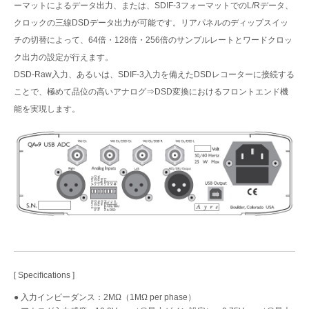
ーマットによるデータ出力、または、SDIF-3フォーマットでのL/Rデータ、
クロックの三線DSDデータ出力が可能です。リアパネルのディップスイッ
チの切替によって、64倍・128倍・256倍のサンプルレートとワードクロッ
ク出力の設定が行えます。
DSD-Raw入力、あるいは、SDIF-3入力を備えたDSDレコーターに接続する
ことで、極めて品位の高いアナログ⇒DSD変換におけるフロントエンド機
能を実現します。
[ Speciﬁcations ]
● 入力インピーダンス：2MΩ（1MΩ per phase）