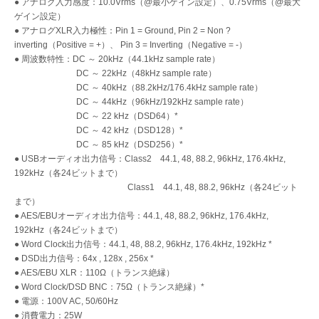
● アナログ入力感度：10.0Vrms（@最小ゲイン設定）、0.75Vrms（@最大
ゲイン設定）
● アナログXLR入力極性：Pin 1 = Ground, Pin 2 = Non ?
inverting（Positive = +）、 Pin 3 = Inverting（Negative = -）
● 周波数特性：DC ～ 20kHz（44.1kHz sample rate）
DC ～ 22kHz（48kHz sample rate）
DC ～ 40kHz（88.2kHz/176.4kHz sample rate）
DC ～ 44kHz（96kHz/192kHz sample rate）
DC ～ 22 kHz（DSD64）*
DC ～ 42 kHz（DSD128）*
DC ～ 85 kHz（DSD256）*
● USBオーディオ出力信号：Class2 44.1, 48, 88.2, 96kHz, 176.4kHz,
192kHz（各24ビットまで）
Class1 44.1, 48, 88.2, 96kHz（各24ビット
まで）
● AES/EBUオーディオ出力信号：44.1, 48, 88.2, 96kHz, 176.4kHz,
192kHz（各24ビットまで）
● Word Clock出力信号：44.1, 48, 88.2, 96kHz, 176.4kHz, 192kHz *
● DSD出力信号：64x , 128x , 256x *
● AES/EBU XLR：110Ω（トランス絶縁）
● Word Clock/DSD BNC：75Ω（トランス絶縁）*
● 電源：100V AC, 50/60Hz
● 消費電力：25W