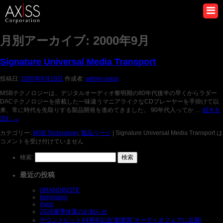
月別アーカイブ:
2000年9月
Signature Universal Media Transport
投稿日:
2000年9月18日
作成者:
admin-axiss
MSBテクノロジーは、デジタルオーディオ黎明期の80年代後半の早くからラダー
DACテクノロジーを搭載した一味違うマニアライクなCDプレーヤーを手掛けて以
来、常に時代を先取りする製品開発を進めてきました。 90年代入ってか …
続きを
読む
→
カテゴリー:
MSB Technology
,
製品ページ
|
Signature Universal Media Transport は
コメントを受け付けていません
検索:
最近の投稿
GRANDINOTE
bergmann
Ayon
2026夏季休業のお知らせ
サウンドピット44周年記念”創業祭”オーディオフェアに出展!