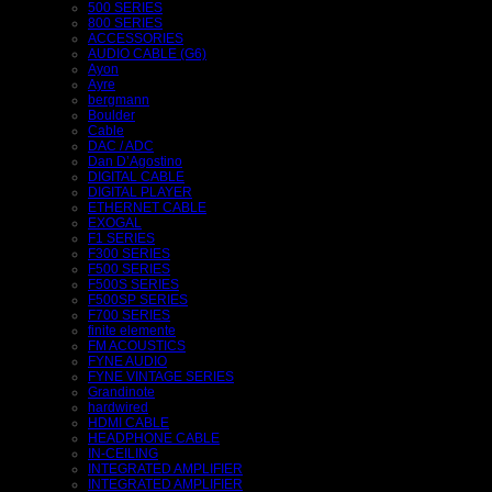
500 SERIES
800 SERIES
ACCESSORIES
AUDIO CABLE (G6)
Ayon
Ayre
bergmann
Boulder
Cable
DAC / ADC
Dan D’Agostino
DIGITAL CABLE
DIGITAL PLAYER
ETHERNET CABLE
EXOGAL
F1 SERIES
F300 SERIES
F500 SERIES
F500S SERIES
F500SP SERIES
F700 SERIES
finite elemente
FM ACOUSTICS
FYNE AUDIO
FYNE VINTAGE SERIES
Grandinote
hardwired
HDMI CABLE
HEADPHONE CABLE
IN-CEILING
INTEGRATED AMPLIFIER
INTEGRATED AMPLIFIER