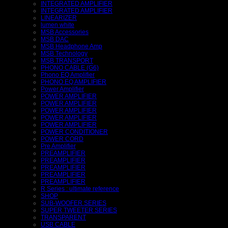
INTEGRATED AMPLIFIER
INTEGRATED AMPLIFIER
LINEARIZER
lumen white
MSB Accessories
MSB DAC
MSB Headphone Amp
MSB Technology
MSB TRANSPORT
PHONO CABLE (G6)
Phono EQ Amplifier
PHONO EQ AMPLIFIER
Power Amplifier
POWER AMPLIFIER
POWER AMPLIFIER
POWER AMPLIFIER
POWER AMPLIFIER
POWER AMPLIFIER
POWER CONDITIONER
POWER CORD
Pre Amplifier
PREAMPLIFIER
PREAMPLIFIER
PREAMPLIFIER
PREAMPLIFIER
PREAMPLIFIER
R Series : ultimate reference
SHOP
SUB-WOOFER SERIES
SUPER TWEETER SERIES
TRANSPARENT
USB CABLE