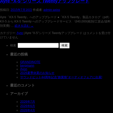
Ayre “X-5″シリーズ Twentyアップグレード
投稿日:
2015年7月16日
作成者:
admin-axiss
Ayre「KX-5 Twenty」へのアップグレード ●「KX-5 Twenty」製品カタログ（pdf）
KX-5 から KX-5 Twenty へのアップグレードサービス \340,000(税別/工賃込/送料
別実費) …
続きを読む
→
カテゴリー:
Ayre
|
Ayre “X-5″シリーズ Twentyアップグレード は
コメントを受け付
けていません
検索:
最近の投稿
GRANDINOTE
bergmann
Ayon
2026夏季休業のお知らせ
サウンドピット44周年記念”創業祭”オーディオフェアに出展!
最近のコメント
アーカイブ
2026年7月
2026年6月
2026年4月