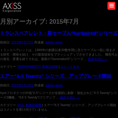
月別アーカイブ:
2015年7月
トランスペアレント・新ケーブル”hardwired”シリーズ
投稿日:
2015年7月23日
作成者:
admin-axiss
トランスペアレントは、1980年の創業以来30数年間に亘りケーブル一筋に弛まざ
る研究・開発を続け、その製造技術をブラッシュアップさせてきました。 幾世代も
の進化・変遷を経てそれは、最新の”Generation5”シリーズ …
続きを読む
→
カテゴリー:
TRANSPARENT
,
新製品情報
|
コメントする
エアー“X-5 Twenty” シリーズ、アップグレード開始
投稿日:
2015年7月16日
作成者:
admin-axiss
Ayreプロダクツの中核”X-5″シリーズが全面的に刷新・強化された”X-5 Twenty”シリ
ーズ3機種。 “KX-5 Twenty”(プリアンプ …
続きを読む
→
カテゴリー:
Ayre
,
新製品情報
|
エアー“X-5 Twenty” シリーズ、アップグレード開始
は
コメントを受け付けていません