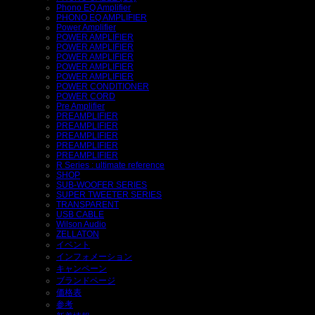
Phono EQ Amplifier
PHONO EQ AMPLIFIER
Power Amplifier
POWER AMPLIFIER
POWER AMPLIFIER
POWER AMPLIFIER
POWER AMPLIFIER
POWER AMPLIFIER
POWER CONDITIONER
POWER CORD
Pre Amplifier
PREAMPLIFIER
PREAMPLIFIER
PREAMPLIFIER
PREAMPLIFIER
PREAMPLIFIER
R Series : ultimate reference
SHOP
SUB-WOOFER SERIES
SUPER TWEETER SERIES
TRANSPARENT
USB CABLE
Wilson Audio
ZELLATON
イベント
インフォメーション
キャンペーン
ブランドページ
価格表
参考