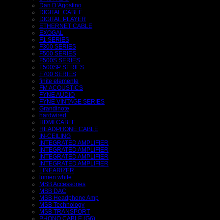
Dan D’Agostino
DIGITAL CABLE
DIGITAL PLAYER
ETHERNET CABLE
EXOGAL
F1 SERIES
F300 SERIES
F500 SERIES
F500S SERIES
F500SP SERIES
F700 SERIES
finite elemente
FM ACOUSTICS
FYNE AUDIO
FYNE VINTAGE SERIES
Grandinote
hardwired
HDMI CABLE
HEADPHONE CABLE
IN-CEILING
INTEGRATED AMPLIFIER
INTEGRATED AMPLIFIER
INTEGRATED AMPLIFIER
INTEGRATED AMPLIFIER
LINEARIZER
lumen white
MSB Accessories
MSB DAC
MSB Headphone Amp
MSB Technology
MSB TRANSPORT
PHONO CABLE (G6)