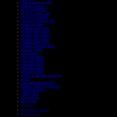
MSB Headphone Amp
MSB Technology
MSB TRANSPORT
PHONO CABLE (G6)
Phono EQ Amplifier
PHONO EQ AMPLIFIER
Power Amplifier
POWER AMPLIFIER
POWER AMPLIFIER
POWER AMPLIFIER
POWER AMPLIFIER
POWER AMPLIFIER
POWER CONDITIONER
POWER CORD
Pre Amplifier
PREAMPLIFIER
PREAMPLIFIER
PREAMPLIFIER
PREAMPLIFIER
PREAMPLIFIER
R Series : ultimate reference
SHOP
SUB-WOOFER SERIES
SUPER TWEETER SERIES
TRANSPARENT
USB CABLE
Wilson Audio
ZELLATON
イベント
インフォメーション
キャンペーン