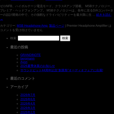
ゼロNFB、ハイボルテージ電流モード、クラスAアンプ搭載、 MSBテクノロジー、
プレミア・ヘッドフォンアンプ。 MSBテクノロジーは、長年に亘るD/Aコンバータ
ーの設計開発の中で、その強靭なドライバビリティーを最大限に生 …
続きを読む
→
カテゴリー:
MSB Headphone Amp
,
製品ページ
|
Premier Headphone Amplifier は
コメントを受け付けていません
検索:
最近の投稿
GRANDINOTE
bergmann
Ayon
2026夏季休業のお知らせ
サウンドピット44周年記念”創業祭”オーディオフェアに出展!
最近のコメント
アーカイブ
2026年7月
2026年6月
2026年4月
2026年3月
2026年2月