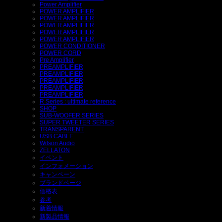
Power Amplifier
POWER AMPLIFIER
POWER AMPLIFIER
POWER AMPLIFIER
POWER AMPLIFIER
POWER AMPLIFIER
POWER CONDITIONER
POWER CORD
Pre Amplifier
PREAMPLIFIER
PREAMPLIFIER
PREAMPLIFIER
PREAMPLIFIER
PREAMPLIFIER
R Series : ultimate reference
SHOP
SUB-WOOFER SERIES
SUPER TWEETER SERIES
TRANSPARENT
USB CABLE
Wilson Audio
ZELLATON
イベント
インフォメーション
キャンペーン
ブランドページ
価格表
参考
新着情報
新製品情報