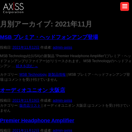
月別アーカイブ:
2021年11月
MSB プレミア・ヘッドフォンアンプ登場
投稿日:
2021年11月12日
作成者:
admin-axiss
MSB Technology社(USA)の新製品 ”Premier Headphone Amplifier”(プレミア・ヘッ
ドフォンアンプリファイアー)がリリースされます。 MSB Technologyのヘッドフォ
ンアン …
続きを読む
→
カテゴリー:
MSB Technology
,
新製品情報
|
MSB プレミア・ヘッドフォンアンプ登
場 は
コメントを受け付けていません
オーディオユニオン 大阪店
投稿日:
2021年11月19日
作成者:
admin-axiss
カテゴリー:
販売店リスト
|
オーディオユニオン 大阪店 は
コメントを受け付けてい
ません
Premier Headphone Amplifier
投稿日:
2021年11月12日
作成者:
admin-axiss