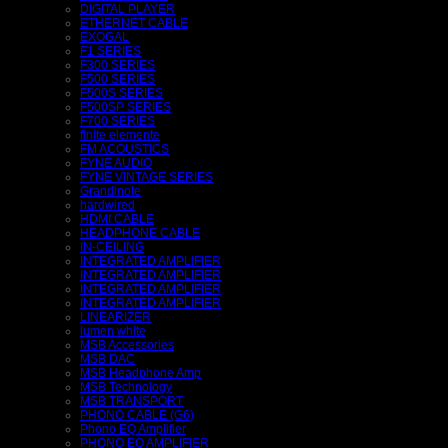
DIGITAL PLAYER
ETHERNET CABLE
EXOGAL
F1 SERIES
F300 SERIES
F500 SERIES
F500S SERIES
F500SP SERIES
F700 SERIES
finite elemente
FM ACOUSTICS
FYNE AUDIO
FYNE VINTAGE SERIES
Grandinote
hardwired
HDMI CABLE
HEADPHONE CABLE
IN-CEILING
INTEGRATED AMPLIFIER
INTEGRATED AMPLIFIER
INTEGRATED AMPLIFIER
INTEGRATED AMPLIFIER
LINEARIZER
lumen white
MSB Accessories
MSB DAC
MSB Headphone Amp
MSB Technology
MSB TRANSPORT
PHONO CABLE (G6)
Phono EQ Amplifier
PHONO EQ AMPLIFIER