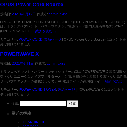
OPUS Power Cord Source
投稿日:
2021年6月17日
作成者:
admin-axiss
OPCS (OPUS POWER CORD SOURCE) OPCS(OPUS POWER CORD SOURCE)
は、トランスペアレント・パワープロダクツ電源コード部門の最高峰モデルOPC
(OPUS POWER CO …
続きを読む
→
カテゴリー:
POWER CORD
,
製品ページ
|
OPUS Power Cord Source は
コメントを
受け付けていません
POWERWAVE X
投稿日:
2021年6月1日
作成者:
admin-axiss
トランスペアレント・パワーコンディショナーの新星 POWERWAVE X 電流制限を
課さないユニークなノイズフィルターと、音質/画質に全く影響を及ぼさない高性能
サージプロテクターの搭載によって、AC電源ラインの高周波ノイ …
続きを読む
→
カテゴリー:
POWER CONDITIONER
,
製品ページ
|
POWERWAVE X は
コメントを
受け付けていません
検索:
最近の投稿
GRANDINOTE
bergmann