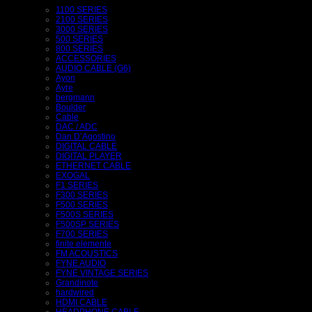
1100 SERIES
2100 SERIES
3000 SERIES
500 SERIES
800 SERIES
ACCESSORIES
AUDIO CABLE (G6)
Ayon
Ayre
bergmann
Boulder
Cable
DAC / ADC
Dan D’Agostino
DIGITAL CABLE
DIGITAL PLAYER
ETHERNET CABLE
EXOGAL
F1 SERIES
F300 SERIES
F500 SERIES
F500S SERIES
F500SP SERIES
F700 SERIES
finite elemente
FM ACOUSTICS
FYNE AUDIO
FYNE VINTAGE SERIES
Grandinote
hardwired
HDMI CABLE