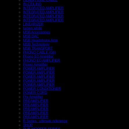
HEADPHONE CABLE
IN-CEILING
INTEGRATED AMPLIFIER
INTEGRATED AMPLIFIER
INTEGRATED AMPLIFIER
INTEGRATED AMPLIFIER
LINEARIZER
lumen white
MSB Accessories
MSB DAC
MSB Headphone Amp
MSB Technology
MSB TRANSPORT
PHONO CABLE (G6)
Phono EQ Amplifier
PHONO EQ AMPLIFIER
Power Amplifier
POWER AMPLIFIER
POWER AMPLIFIER
POWER AMPLIFIER
POWER AMPLIFIER
POWER AMPLIFIER
POWER CONDITIONER
POWER CORD
Pre Amplifier
PREAMPLIFIER
PREAMPLIFIER
PREAMPLIFIER
PREAMPLIFIER
PREAMPLIFIER
R Series : ultimate reference
SHOP