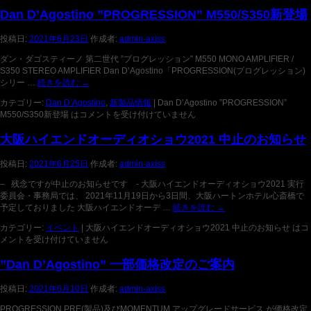
Dan D’Agostino ”PROGRESSION” M550/S350新登場
投稿日:
2021年6月23日
作成者:
admin-axiss
ダン・ダゴスティーノ 第二世代 ”プログレッション” M550 MONO AMPLIFIER /
S350 STEREO AMPLIFIER Dan D’Agostino「PROGRESSION(プログレッション)
シリー …
続きを読む
→
カテゴリー:
Dan D’Agostino
,
新製品情報
|
Dan D’Agostino ”PROGRESSION”
M550/S350新登場 は
コメントを受け付けていません
大阪ハイエンドオーディオショウ2021 中止のお知らせ
投稿日:
2021年6月25日
作成者:
admin-axiss
– 残念ですが中止のお知らせです - 大阪ハイエンドオーディオショウ2021 実行
委員会・事務局では、 2021年11月19日から3日間、大阪ハートンホテル心斎橋で
予定しておりました 大阪ハイエンドオーデ …
続きを読む
→
カテゴリー:
イベント
|
大阪ハイエンドオーディオショウ2021 中止のお知らせ は
コ
メントを受け付けていません
”Dan D’Agostino” 一部価格改定のご案内
投稿日:
2021年6月10日
作成者:
admin-axiss
PROGRESSION PRE(製品)及びMOMENTUM アップグレードサービス が価格改定