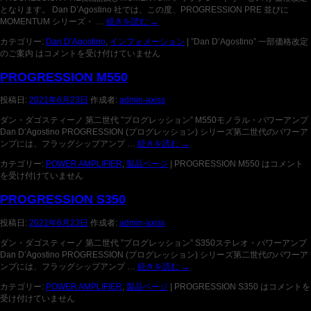
となります。 Dan D’Agostino 社では、この度、PROGRESSION PRE 並びに
MOMENTUM シリーズ・ …
続きを読む
→
カテゴリー:
Dan D’Agostino
,
インフォメーション
|
”Dan D’Agostino” 一部価格改定
のご案内 は
コメントを受け付けていません
PROGRESSION M550
投稿日:
2021年6月23日
作成者:
admin-axiss
ダン・ダゴスティーノ 第二世代 ”プログレッション” M550モノラル・パワーアンプ
Dan D’Agostino PROGRESSION (プログレッション) シリーズ第二世代のパワーア
ンプには、フラッグシップアンプ …
続きを読む
→
カテゴリー:
POWER AMPLIFIER
,
製品ページ
|
PROGRESSION M550 は
コメント
を受け付けていません
PROGRESSION S350
投稿日:
2021年6月23日
作成者:
admin-axiss
ダン・ダゴスティーノ 第二世代 ”プログレッション” S350ステレオ・パワーアンプ
Dan D’Agostino PROGRESSION (プログレッション) シリーズ第二世代のパワーア
ンプには、フラッグシップアンプ …
続きを読む
→
カテゴリー:
POWER AMPLIFIER
,
製品ページ
|
PROGRESSION S350 は
コメントを
受け付けていません