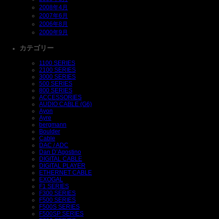
2008年4月
2007年6月
2006年8月
2000年9月
カテゴリー
1100 SERIES
2100 SERIES
3000 SERIES
500 SERIES
800 SERIES
ACCESSORIES
AUDIO CABLE (G6)
Ayon
Ayre
bergmann
Boulder
Cable
DAC / ADC
Dan D’Agostino
DIGITAL CABLE
DIGITAL PLAYER
ETHERNET CABLE
EXOGAL
F1 SERIES
F300 SERIES
F500 SERIES
F500S SERIES
F500SP SERIES