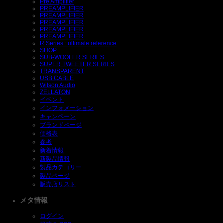
Pre Amplifier
PREAMPLIFIER
PREAMPLIFIER
PREAMPLIFIER
PREAMPLIFIER
PREAMPLIFIER
R Series : ultimate reference
SHOP
SUB-WOOFER SERIES
SUPER TWEETER SERIES
TRANSPARENT
USB CABLE
Wilson Audio
ZELLATON
イベント
インフォメーション
キャンペーン
ブランドページ
価格表
参考
新着情報
新製品情報
製品カテゴリー
製品ページ
販売店リスト
メタ情報
ログイン