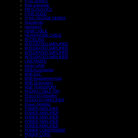
F700 SERIES
finite elemente
FM ACOUSTICS
FYNE AUDIO
FYNE VINTAGE SERIES
Grandinote
hardwired
HDMI CABLE
HEADPHONE CABLE
IN-CEILING
INTEGRATED AMPLIFIER
INTEGRATED AMPLIFIER
INTEGRATED AMPLIFIER
INTEGRATED AMPLIFIER
LINEARIZER
lumen white
MSB Accessories
MSB DAC
MSB Headphone Amp
MSB Technology
MSB TRANSPORT
PHONO CABLE (G6)
Phono EQ Amplifier
PHONO EQ AMPLIFIER
Power Amplifier
POWER AMPLIFIER
POWER AMPLIFIER
POWER AMPLIFIER
POWER AMPLIFIER
POWER AMPLIFIER
POWER CONDITIONER
POWER CORD