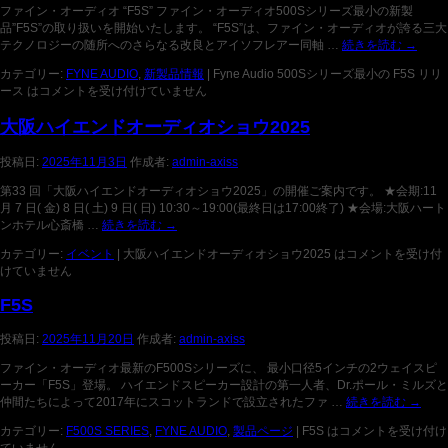
ファイン・オーディオ “F5S” ファイン・オーディオ500Sシリーズ最小の新製
品”F5S”の取り扱いを開始いたします。 “F5S”は、ファイン・オーディオが誇る三⼤
テクノロジーの随所へのさらなる改良とアイソフレアー同軸 …
続きを読む
→
カテゴリー:
FYNE AUDIO
,
新製品情報
|
Fyne Audio 500Sシリーズ最小の F5S リリ
ース は
コメントを受け付けていません
大阪ハイエンドオーディオショウ2025
投稿日:
2025年11月3日
作成者:
admin-axiss
第33 回「大阪ハイエンドオーディオショウ2025」の開催ご案内です。 ★会期:11
月 7 日( 金) 8 日( 土) 9 日( 日) 10:30～19:00(最終日は17:00終了) ★会場:大阪ハート
ンホテル心斎橋 …
続きを読む
→
カテゴリー:
イベント
|
大阪ハイエンドオーディオショウ2025 は
コメントを受け付
けていません
F5S
投稿日:
2025年11月20日
作成者:
admin-axiss
ファイン・オーディオ最新のF500Sシリーズに、 最小口径5インチの2ウェイスピ
ーカー「F5S」登場。 ハイエンドスピーカー設計の第一人者、Dr.ポール・ミルズと
仲間たちによって2017年にスコットランドで設立されたファ …
続きを読む
→
カテゴリー:
F500S SERIES
,
FYNE AUDIO
,
製品ページ
|
F5S は
コメントを受け付け
ていません