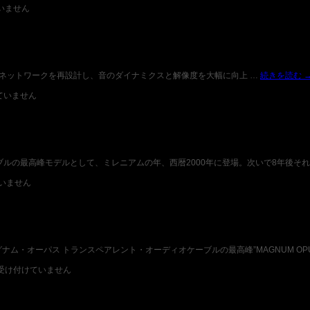
いません
`SUPER”は、ネットワークを再設計し、音のダイナミクスと解像度を大幅に向上 …
続きを読む
ていません
ディオケーブルの最高峰モデルとして、ミレニアムの年、西暦2000年に登場。次いで8年後それ
いません
 マグナム・オーパス トランスペアレント・オーディオケーブルの最高峰”MAGNUM OPU
受け付けていません