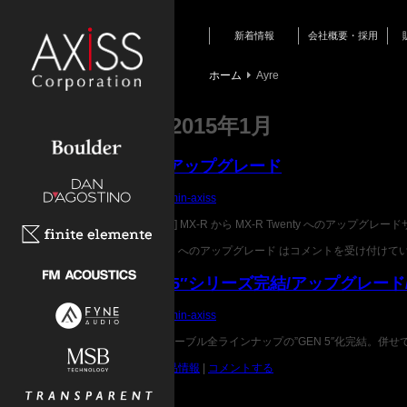
新着情報
会社概要・採用
新商品情報
ホーム
Ayre
月別アーカイブ:
2015年1月
「MX-R Twenty」へのアップグレード
投稿日:
2015年1月15日
作成者:
admin-axiss
[ アップグレードサービスのご案内 ] MX-R から MX-R Twenty へのアップグレードサ
カテゴリー:
Ayre
|
「MX-R Twenty」へのアップグレード は
コメントを受け付けて
TRANSPARENT”GEN 5″シリーズ完結/アップグレード/
投稿日:
2015年1月27日
作成者:
admin-axiss
トランスペアレント・オーディオケーブル全ラインナップの”GEN 5″化完結。併せて
カテゴリー:
TRANSPARENT
,
新製品情報
|
コメントする
AUDIO CABLE (G6)