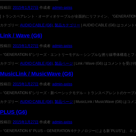
投稿日:
2015年1月27日
作成者:
admin-axiss
[ トランスペアレント・オーディオケーブルが全面的にリファイン、 ”GENERATI
カテゴリー:
AUDIO CABLE (G6)
,
製品カテゴリー
|
AUDIO CABLE (G6) は
コメント
Link / Wave (G6)
投稿日:
2015年1月27日
作成者:
admin-axiss
– “GENERATION 6″シリーズ・エントリーモデル – シンプルな撚り線導体構造
カテゴリー:
AUDIO CABLE (G6)
,
製品ページ
|
Link / Wave (G6) は
コメントを受け
MusicLink / MusicWave (G6)
投稿日:
2015年1月27日
作成者:
admin-axiss
– “GENERATION 6″シリーズ・新ベーシックモデル – トランスペアレントの
カテゴリー:
AUDIO CABLE (G6)
,
製品ページ
|
MusicLink / MusicWave (G6) は
コメ
PLUS (G6)
投稿日:
2015年1月27日
作成者:
admin-axiss
– “GENERATION 6” PLUS – GENERATION 6テクノロジーによる新`P