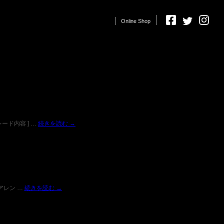
Online Shop
レード内容 ] …
続きを読む
→
アレン …
続きを読む
→