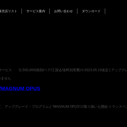
販売店リスト
サービス案内
お問い合わせ
ダウンロード
インフォメーション
キャンペーン
イベント
ービス \2,500,000(税別/ペア/工賃込/送料別実費)※2023.05.10改定 [ アップグ
いません
MAGNUM OPUS
、アップグレード・プログラムと”MAGNUM OPUS”の取り扱いも開始 トランスペ