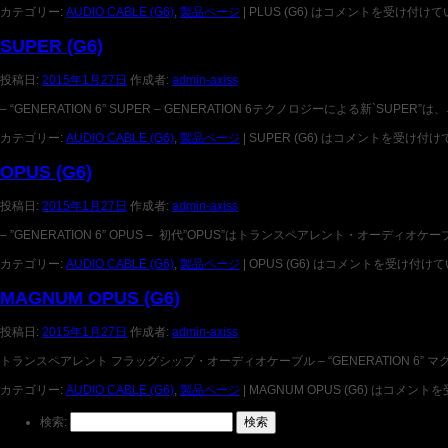
カテゴリー:
AUDIO CABLE (G6)
,
製品ページ
|
PLUS (G6) は
コメントを受け付けて
SUPER (G6)
投稿日:
2015年1月27日
作成者:
admin-axiss
– “GENERATION 6” SUPER – GENERATION 6テクノロジーによる新
カテゴリー:
AUDIO CABLE (G6)
,
製品ページ
|
SUPER (G6) は
コメントを受け付け
OPUS (G6)
投稿日:
2015年1月27日
作成者:
admin-axiss
– ”GENERATION 6” OPUS – 初代”OPUS”はトランスペアレント・オー
カテゴリー:
AUDIO CABLE (G6)
,
製品ページ
|
OPUS (G6) は
コメントを受け付けて
MAGNUM OPUS (G6)
投稿日:
2015年1月27日
作成者:
admin-axiss
トランスペアレント フラッグシップ・オーディオケーブル – “GENERATION 6”
カテゴリー:
AUDIO CABLE (G6)
,
製品ページ
|
MAGNUM OPUS (G6) は
コメントを
検索: