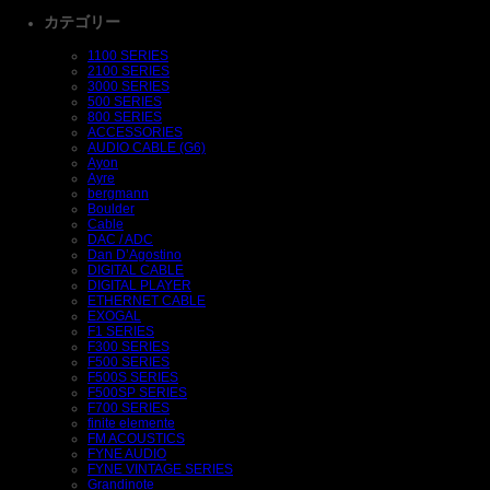
カテゴリー
1100 SERIES
2100 SERIES
3000 SERIES
500 SERIES
800 SERIES
ACCESSORIES
AUDIO CABLE (G6)
Ayon
Ayre
bergmann
Boulder
Cable
DAC / ADC
Dan D’Agostino
DIGITAL CABLE
DIGITAL PLAYER
ETHERNET CABLE
EXOGAL
F1 SERIES
F300 SERIES
F500 SERIES
F500S SERIES
F500SP SERIES
F700 SERIES
finite elemente
FM ACOUSTICS
FYNE AUDIO
FYNE VINTAGE SERIES
Grandinote