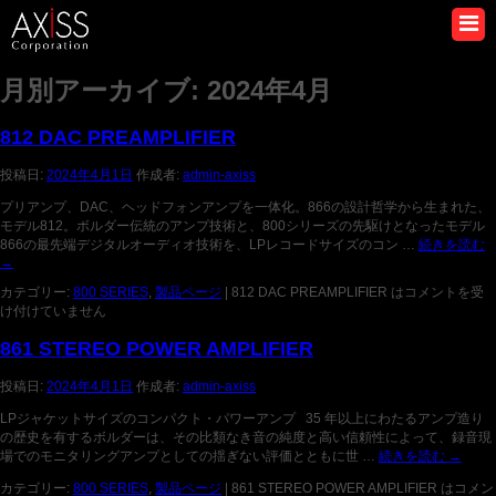
月別アーカイブ:
2024年4月
812 DAC PREAMPLIFIER
投稿日:
2024年4月1日
作成者:
admin-axiss
プリアンプ、DAC、ヘッドフォンアンプを一体化。866の設計哲学から生まれた、
モデル812。ボルダー伝統のアンプ技術と、800シリーズの先駆けとなったモデル
866の最先端デジタルオーディオ技術を、LPレコードサイズのコン …
続きを読む
→
カテゴリー:
800 SERIES
,
製品ページ
|
812 DAC PREAMPLIFIER は
コメントを受
け付けていません
861 STEREO POWER AMPLIFIER
投稿日:
2024年4月1日
作成者:
admin-axiss
LPジャケットサイズのコンパクト・パワーアンプ 35 年以上にわたるアンプ造り
の歴史を有するボルダーは、その比類なき音の純度と高い信頼性によって、録音現
場でのモニタリングアンプとしての揺ぎない評価とともに世 …
続きを読む
→
カテゴリー:
800 SERIES
,
製品ページ
|
861 STEREO POWER AMPLIFIER は
コメン