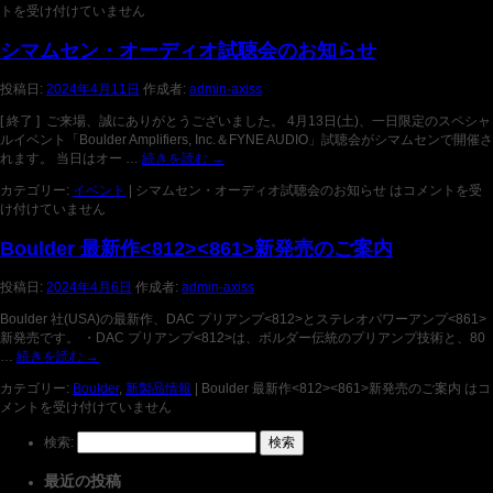
トを受け付けていません
シマムセン・オーディオ試聴会のお知らせ
投稿日:
2024年4月11日
作成者:
admin-axiss
[ 終了 ] ご来場、誠にありがとうございました。 4月13日(土)、一日限定のスペシャ
ルイベント「Boulder Amplifiers, Inc.＆FYNE AUDIO」試聴会がシマムセンで開催さ
れます。 当日はオー …
続きを読む
→
カテゴリー:
イベント
|
シマムセン・オーディオ試聴会のお知らせ は
コメントを受
け付けていません
Boulder 最新作<812><861>新発売のご案内
投稿日:
2024年4月6日
作成者:
admin-axiss
Boulder 社(USA)の最新作、DAC プリアンプ<812>とステレオパワーアンプ<861>
新発売です。 ・DAC プリアンプ<812>は、ボルダー伝統のプリアンプ技術と、80
…
続きを読む
→
カテゴリー:
Boulder
,
新製品情報
|
Boulder 最新作<812><861>新発売のご案内 は
コ
メントを受け付けていません
検索:
最近の投稿