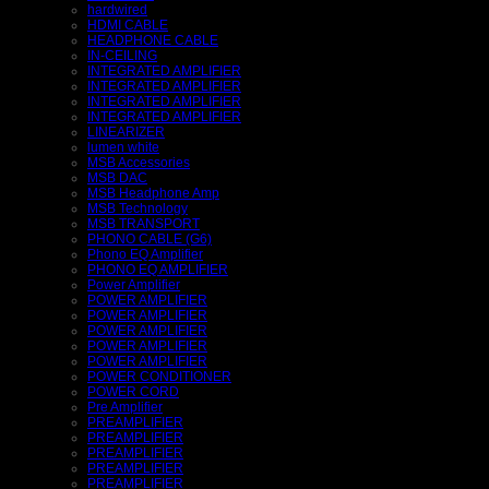
hardwired
HDMI CABLE
HEADPHONE CABLE
IN-CEILING
INTEGRATED AMPLIFIER
INTEGRATED AMPLIFIER
INTEGRATED AMPLIFIER
INTEGRATED AMPLIFIER
LINEARIZER
lumen white
MSB Accessories
MSB DAC
MSB Headphone Amp
MSB Technology
MSB TRANSPORT
PHONO CABLE (G6)
Phono EQ Amplifier
PHONO EQ AMPLIFIER
Power Amplifier
POWER AMPLIFIER
POWER AMPLIFIER
POWER AMPLIFIER
POWER AMPLIFIER
POWER AMPLIFIER
POWER CONDITIONER
POWER CORD
Pre Amplifier
PREAMPLIFIER
PREAMPLIFIER
PREAMPLIFIER
PREAMPLIFIER
PREAMPLIFIER