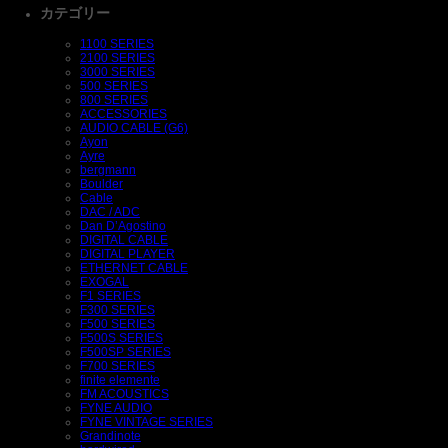
カテゴリー
1100 SERIES
2100 SERIES
3000 SERIES
500 SERIES
800 SERIES
ACCESSORIES
AUDIO CABLE (G6)
Ayon
Ayre
bergmann
Boulder
Cable
DAC / ADC
Dan D’Agostino
DIGITAL CABLE
DIGITAL PLAYER
ETHERNET CABLE
EXOGAL
F1 SERIES
F300 SERIES
F500 SERIES
F500S SERIES
F500SP SERIES
F700 SERIES
finite elemente
FM ACOUSTICS
FYNE AUDIO
FYNE VINTAGE SERIES
Grandinote