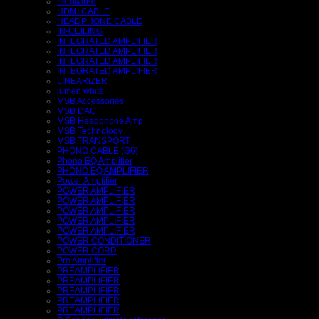
hardwired
HDMI CABLE
HEADPHONE CABLE
IN-CEILING
INTEGRATED AMPLIFIER
INTEGRATED AMPLIFIER
INTEGRATED AMPLIFIER
INTEGRATED AMPLIFIER
LINEARIZER
lumen white
MSB Accessories
MSB DAC
MSB Headphone Amp
MSB Technology
MSB TRANSPORT
PHONO CABLE (G6)
Phono EQ Amplifier
PHONO EQ AMPLIFIER
Power Amplifier
POWER AMPLIFIER
POWER AMPLIFIER
POWER AMPLIFIER
POWER AMPLIFIER
POWER AMPLIFIER
POWER CONDITIONER
POWER CORD
Pre Amplifier
PREAMPLIFIER
PREAMPLIFIER
PREAMPLIFIER
PREAMPLIFIER
PREAMPLIFIER