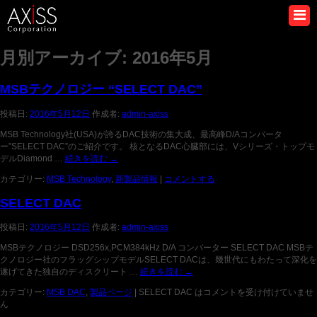
月別アーカイブ:
2016年5月
MSBテクノロジー “SELECT DAC”
投稿日:
2016年5月12日
作成者:
admin-axiss
MSB Technology社(USA)が誇るDAC技術の集大成、最高峰D/Aコンバータ
ー”SELECT DAC”のご紹介です。 核となるDAC心臓部には、Vシリーズ・トップモ
デルDiamond …
続きを読む
→
カテゴリー:
MSB Technology
,
新製品情報
|
コメントする
SELECT DAC
投稿日:
2016年5月12日
作成者:
admin-axiss
MSBテクノロジー DSD256x,PCM384kHz D/A コンバーター SELECT DAC MSBテ
クノロジー社のフラッグシップモデルSELECT DACは、幾世代にもわたって深化を
遂げてきた独自のディスクリート …
続きを読む
→
カテゴリー:
MSB DAC
,
製品ページ
|
SELECT DAC は
コメントを受け付けていませ
ん