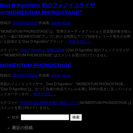
Dan D’Agostino 初のフォノイコライザ
ー”MOMENTUM PHONOSTAGE”
投稿日:
2016年5月25日
作成者:
admin-axiss
”MOMENTUM PHONOSTAGE”は、世界のオーディオファイルと音楽愛好家を唸ら
せた一連の”MOMENTUM”アンプに於ける特異なアンプ技術をレコード再生の分野
にも拡張する”Dan D’Agostino”ブランド …
続きを読む
→
カテゴリー:
Dan D’Agostino
,
新製品情報
|
Dan D’Agostino 初のフォノイコライザ
ー”MOMENTUM PHONOSTAGE” は
コメントを受け付けていません
MOMENTUM PHONOSTAGE
投稿日:
2016年5月20日
作成者:
admin-axiss
革新のフォノイコライザー、Dan D’Agostino”「MOMENTUM PHONOSTAGE」
”Dan D’Agostino”は、かつて自身の作品でクレルを興し30年の長きに亘ってハイエ
ンドオーディオの …
続きを読む
→
カテゴリー:
PHONO EQ AMPLIFIER
,
製品ページ
|
MOMENTUM PHONOSTAGE は
コメントを受け付けていません
検索:
最近の投稿