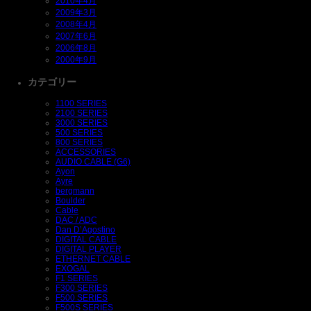
2010年4月
2009年3月
2008年4月
2007年6月
2006年8月
2000年9月
カテゴリー
1100 SERIES
2100 SERIES
3000 SERIES
500 SERIES
800 SERIES
ACCESSORIES
AUDIO CABLE (G6)
Ayon
Ayre
bergmann
Boulder
Cable
DAC / ADC
Dan D’Agostino
DIGITAL CABLE
DIGITAL PLAYER
ETHERNET CABLE
EXOGAL
F1 SERIES
F300 SERIES
F500 SERIES
F500S SERIES