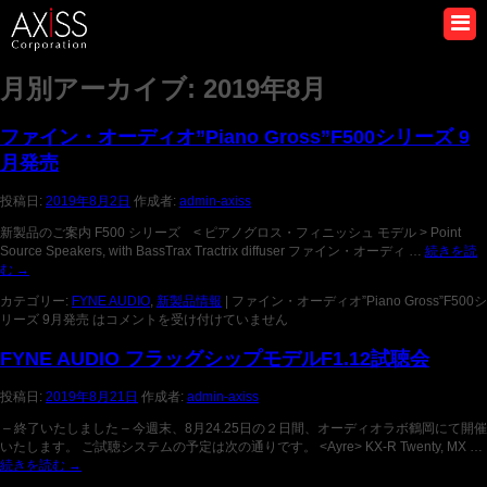
月別アーカイブ:
2019年8月
ファイン・オーディオ”Piano Gross”F500シリーズ 9
月発売
投稿日:
2019年8月2日
作成者:
admin-axiss
新製品のご案内 F500 シリーズ < ピアノグロス・フィニッシュ モデル > Point
Source Speakers, with BassTrax Tractrix diffuser ファイン・オーディ …
続きを読
む
→
カテゴリー:
FYNE AUDIO
,
新製品情報
|
ファイン・オーディオ”Piano Gross”F500シ
リーズ 9月発売 は
コメントを受け付けていません
FYNE AUDIO フラッグシップモデルF1.12試聴会
投稿日:
2019年8月21日
作成者:
admin-axiss
– 終了いたしました – 今週末、8月24.25日の２日間、オーディオラボ鶴岡にて開催
いたします。 ご試聴システムの予定は次の通りです。 <Ayre> KX-R Twenty, MX …
続きを読む
→