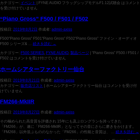
カテゴリー:
イベント
|
FYNE AUDIO フラッグシップモデルF1.12試聴会 は
コメント
を受け付けていません
“Piano Gross” F500 / F501 / F502
投稿日:
2019年8月2日
作成者:
admin-axiss
F500″Piano Gross” F501″Piano Gross” F502″Piano Gross” ファイン・オーディオ
F500 シリーズ& …
続きを読む
→
カテゴリー:
F500 SERIES
,
FYNE AUDIO
,
製品ページ
|
“Piano Gross” F500 / F501 /
F502 は
コメントを受け付けていません
ホームシアターファクトリー仙台
投稿日:
2019年8月21日
作成者:
admin-axiss
カテゴリー:
販売店リスト
|
ホームシアターファクトリー仙台 は
コメントを受け付
けていません
FM266-MkIIR
投稿日:
2019年8月27日
作成者:
admin-axiss
その極められた高音質を評価され 15年にも及ぶロングランを誇ってきた
「FM266」が、遂に「FM266-MkIIR」となってその音にさらに磨きをかけます。
「FM268」以外並ぶもののなかった「FM266」の性能と音質は、 …
続きを読む
→