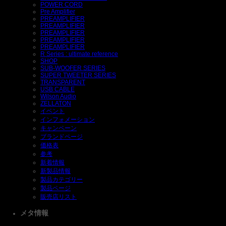
POWER CORD
Pre Amplifier
PREAMPLIFIER
PREAMPLIFIER
PREAMPLIFIER
PREAMPLIFIER
PREAMPLIFIER
R Series : ultimate reference
SHOP
SUB-WOOFER SERIES
SUPER TWEETER SERIES
TRANSPARENT
USB CABLE
Wilson Audio
ZELLATON
イベント
インフォメーション
キャンペーン
ブランドページ
価格表
参考
新着情報
新製品情報
製品カテゴリー
製品ページ
販売店リスト
メタ情報