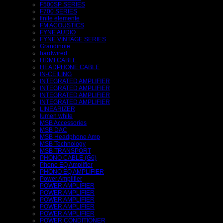
F500SP SERIES
F700 SERIES
finite elemente
FM ACOUSTICS
FYNE AUDIO
FYNE VINTAGE SERIES
Grandinote
hardwired
HDMI CABLE
HEADPHONE CABLE
IN-CEILING
INTEGRATED AMPLIFIER
INTEGRATED AMPLIFIER
INTEGRATED AMPLIFIER
INTEGRATED AMPLIFIER
LINEARIZER
lumen white
MSB Accessories
MSB DAC
MSB Headphone Amp
MSB Technology
MSB TRANSPORT
PHONO CABLE (G6)
Phono EQ Amplifier
PHONO EQ AMPLIFIER
Power Amplifier
POWER AMPLIFIER
POWER AMPLIFIER
POWER AMPLIFIER
POWER AMPLIFIER
POWER AMPLIFIER
POWER CONDITIONER