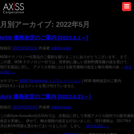
月別アーカイブ:
2022年5月
MSB 価格改定のご案内 [2022.6.1～]
投稿日:
2022年5月12日
作成者:
admin-axiss
MSBテクノロジー社製品のご愛顧を賜りまことにありがとうございます。 さて、
この度、MSB テクノロジー社では、世界的に厳しい原材料費⾼騰の波を受けて、
現⾏全製品に対し、 アメリカ本国における販売価格の改定と輸出価格の改 …
続き
を読む
→
カテゴリー:
MSB Technology
,
インフォメーション
|
MSB 価格改定のご案内
[2022.6.1～] は
コメントを受け付けていません
Ayre 価格改定のご案内 [2022.6.21～]
投稿日:
2022年5月24日
作成者:
admin-axiss
この程Ayre Acoustics社(USA)では、全製品に対して本国アメリカ国内での販売価格
改定を実施し、 併せて、輸出価格の改定も行ないました。 現行価格は、2017年4
月以来5年間据え置かれてまいりましたが、しかし …
続きを読む
→