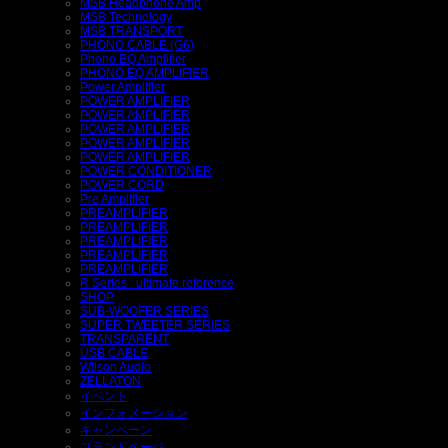
MSB Headphone Amp
MSB Technology
MSB TRANSPORT
PHONO CABLE (G6)
Phono EQ Amplifier
PHONO EQ AMPLIFIER
Power Amplifier
POWER AMPLIFIER
POWER AMPLIFIER
POWER AMPLIFIER
POWER AMPLIFIER
POWER AMPLIFIER
POWER CONDITIONER
POWER CORD
Pre Amplifier
PREAMPLIFIER
PREAMPLIFIER
PREAMPLIFIER
PREAMPLIFIER
PREAMPLIFIER
R Series : ultimate reference
SHOP
SUB-WOOFER SERIES
SUPER TWEETER SERIES
TRANSPARENT
USB CABLE
Wilson Audio
ZELLATON
イベント
インフォメーション
キャンペーン
ブランドページ