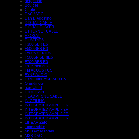
bergmann
Boulder
Cable
DAC / ADC
Dan D’Agostino
DIGITAL CABLE
DIGITAL PLAYER
ETHERNET CABLE
EXOGAL
F1 SERIES
F300 SERIES
F500 SERIES
F500S SERIES
F500SP SERIES
F700 SERIES
finite elemente
FM ACOUSTICS
FYNE AUDIO
FYNE VINTAGE SERIES
Grandinote
hardwired
HDMI CABLE
HEADPHONE CABLE
IN-CEILING
INTEGRATED AMPLIFIER
INTEGRATED AMPLIFIER
INTEGRATED AMPLIFIER
INTEGRATED AMPLIFIER
LINEARIZER
lumen white
MSB Accessories
MSB DAC