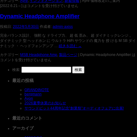
カテゴリー:
Ayre
,
インフォメーション
,
新着情報
|
Ayre 価格改定のご案内
[2022.6.21～] は
コメントを受け付けていません
Dynamic Headphone Amplifier
投稿日:
2022年5月30日
作成者:
admin-axiss
完全バランス設計、 強靭 な ドライブ力、 超 低 歪み、 超 ダイナミックレンジ 。
ダイナミック 型 ヘッドホン に ウルトラ HiFi サウンドの 魔力を 授 ける M SB ダイ
ナミック ・ ヘッドフォンアンプ …
続きを読む
→
カテゴリー:
MSB Headphone Amp
,
製品ページ
|
Dynamic Headphone Amplifier は
コメントを受け付けていません
検索:
最近の投稿
GRANDINOTE
bergmann
Ayon
2026夏季休業のお知らせ
サウンドピット44周年記念”創業祭”オーディオフェアに出展!
最近のコメント
アーカイブ