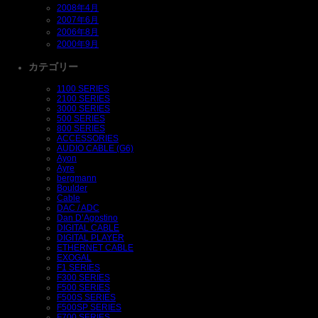
2008年4月
2007年6月
2006年8月
2000年9月
カテゴリー
1100 SERIES
2100 SERIES
3000 SERIES
500 SERIES
800 SERIES
ACCESSORIES
AUDIO CABLE (G6)
Ayon
Ayre
bergmann
Boulder
Cable
DAC / ADC
Dan D’Agostino
DIGITAL CABLE
DIGITAL PLAYER
ETHERNET CABLE
EXOGAL
F1 SERIES
F300 SERIES
F500 SERIES
F500S SERIES
F500SP SERIES
F700 SERIES