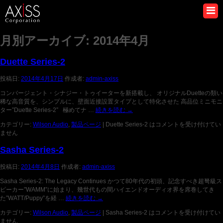
月別アーカイブ:
2014年4月
Duette Series-2
投稿日:
2014年4月17日
作成者:
admin-axiss
コンバージェント・シナジー・トゥイーターを新搭載し、 オリジナルDuetteの類い
稀な高音質を、シンプルに、壁面近接設置タイプとして特化させた 高品位ミニモニ
ター”Duette Series-2” 極めてナ …
続きを読む
→
カテゴリー:
Wilson Audio
,
製品ページ
|
Duette Series-2 は
コメントを受け付けてい
ません
Sasha Series-2
投稿日:
2014年4月8日
作成者:
admin-axiss
Sasha Series-2: The Legacy Continues かつて80年代の初頭、記念すべき超弩級ス
ピーカー”WAMM”に始まり、幾世代もの間ハイエンドオーディオ界を席巻してき
た”WATT/Puppy”を経 …
続きを読む
→
カテゴリー:
Wilson Audio
,
製品ページ
|
Sasha Series-2 は
コメントを受け付けてい
ません