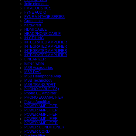
finite elemente
FM ACOUSTICS
FYNE AUDIO
FYNE VINTAGE SERIES
Grandinote
hardwired
HDMI CABLE
HEADPHONE CABLE
IN-CEILING
INTEGRATED AMPLIFIER
INTEGRATED AMPLIFIER
INTEGRATED AMPLIFIER
INTEGRATED AMPLIFIER
LINEARIZER
lumen white
MSB Accessories
MSB DAC
MSB Headphone Amp
MSB Technology
MSB TRANSPORT
PHONO CABLE (G6)
Phono EQ Amplifier
PHONO EQ AMPLIFIER
Power Amplifier
POWER AMPLIFIER
POWER AMPLIFIER
POWER AMPLIFIER
POWER AMPLIFIER
POWER AMPLIFIER
POWER CONDITIONER
POWER CORD
Pre Amplifier