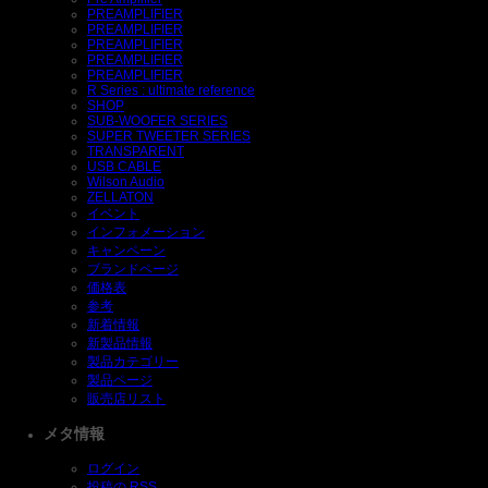
PREAMPLIFIER
PREAMPLIFIER
PREAMPLIFIER
PREAMPLIFIER
PREAMPLIFIER
R Series : ultimate reference
SHOP
SUB-WOOFER SERIES
SUPER TWEETER SERIES
TRANSPARENT
USB CABLE
Wilson Audio
ZELLATON
イベント
インフォメーション
キャンペーン
ブランドページ
価格表
参考
新着情報
新製品情報
製品カテゴリー
製品ページ
販売店リスト
メタ情報
ログイン
投稿の
RSS