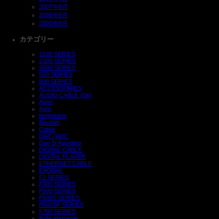
2007年6月
2006年8月
2000年9月
カテゴリー
1100 SERIES
2100 SERIES
3000 SERIES
500 SERIES
800 SERIES
ACCESSORIES
AUDIO CABLE (G6)
Ayon
Ayre
bergmann
Boulder
Cable
DAC / ADC
Dan D’Agostino
DIGITAL CABLE
DIGITAL PLAYER
ETHERNET CABLE
EXOGAL
F1 SERIES
F300 SERIES
F500 SERIES
F500S SERIES
F500SP SERIES
F700 SERIES
finite elemente