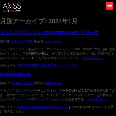
月別アーカイブ:
2024年1月
トランスペアレント “POWERWAVE” リリース
投稿日:
2024年1月17日
作成者:
admin-axiss
トランスペアレント最新のパワーコンディショナー”POWERWAVE の取り扱いを開
始いたします。 ”POWERWAVE”は、その高品位な電源供給能力で高い評価を受け
るトランスペアレント”OPI”を筆頭とする「パワーアイソ …
続きを読む
→
カテゴリー:
TRANSPARENT
,
新製品情報
|
コメントする
POWERWAVE
投稿日:
2024年1月17日
作成者:
admin-axiss
トランスペアレント・パワーコンディショナー POWERWAVE POWERWAVE (PW)
は、高性能ノイズフィルターと、ハイスピード・サージプロテクターを搭載するト
ランスペアレント・パワーウェーブ・シリーズの最新モデル …
続きを読む
→
カテゴリー:
POWER CONDITIONER
,
製品ページ
|
POWERWAVE は
コメントを受
け付けていません