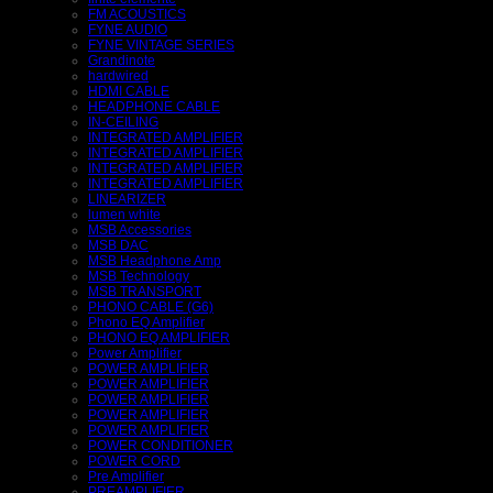
FM ACOUSTICS
FYNE AUDIO
FYNE VINTAGE SERIES
Grandinote
hardwired
HDMI CABLE
HEADPHONE CABLE
IN-CEILING
INTEGRATED AMPLIFIER
INTEGRATED AMPLIFIER
INTEGRATED AMPLIFIER
INTEGRATED AMPLIFIER
LINEARIZER
lumen white
MSB Accessories
MSB DAC
MSB Headphone Amp
MSB Technology
MSB TRANSPORT
PHONO CABLE (G6)
Phono EQ Amplifier
PHONO EQ AMPLIFIER
Power Amplifier
POWER AMPLIFIER
POWER AMPLIFIER
POWER AMPLIFIER
POWER AMPLIFIER
POWER AMPLIFIER
POWER CONDITIONER
POWER CORD
Pre Amplifier
PREAMPLIFIER