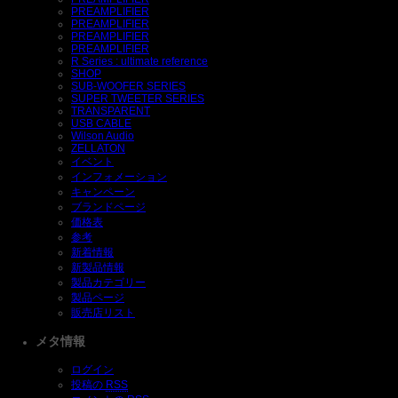
PREAMPLIFIER
PREAMPLIFIER
PREAMPLIFIER
PREAMPLIFIER
R Series : ultimate reference
SHOP
SUB-WOOFER SERIES
SUPER TWEETER SERIES
TRANSPARENT
USB CABLE
Wilson Audio
ZELLATON
イベント
インフォメーション
キャンペーン
ブランドページ
価格表
参考
新着情報
新製品情報
製品カテゴリー
製品ページ
販売店リスト
メタ情報
ログイン
投稿の
RSS