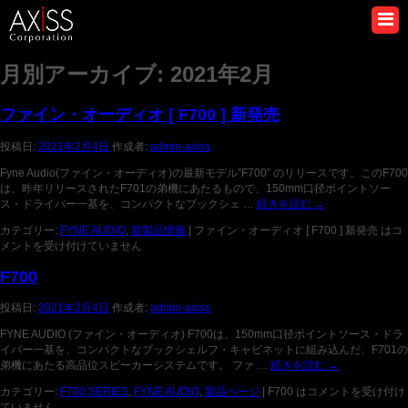
月別アーカイブ:
2021年2月
ファイン・オーディオ [ F700 ] 新発売
投稿日:
2021年2月4日
作成者:
admin-axiss
Fyne Audio(ファイン・オーディオ)の最新モデル”F700” のリリースです。このF700
は、昨年リリースされたF701の弟機にあたるもので、150mm口径ポイントソー
ス・ドライバー一基を、コンパクトなブックシェ …
続きを読む
→
カテゴリー:
FYNE AUDIO
,
新製品情報
|
ファイン・オーディオ [ F700 ] 新発売 は
コ
メントを受け付けていません
F700
投稿日:
2021年2月4日
作成者:
admin-axiss
FYNE AUDIO (ファイン・オーディオ) F700は、150mm口径ポイントソース・ドラ
イバー一基を、コンパクトなブックシェルフ・キャビネットに組み込んだ、F701の
弟機にあたる高品位スピーカーシステムです。 ファ …
続きを読む
→
カテゴリー:
F700 SERIES
,
FYNE AUDIO
,
製品ページ
|
F700 は
コメントを受け付け
ていません