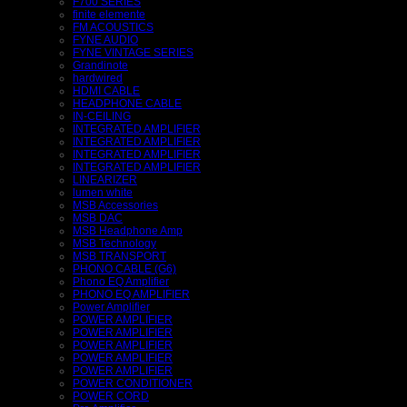
F700 SERIES
finite elemente
FM ACOUSTICS
FYNE AUDIO
FYNE VINTAGE SERIES
Grandinote
hardwired
HDMI CABLE
HEADPHONE CABLE
IN-CEILING
INTEGRATED AMPLIFIER
INTEGRATED AMPLIFIER
INTEGRATED AMPLIFIER
INTEGRATED AMPLIFIER
LINEARIZER
lumen white
MSB Accessories
MSB DAC
MSB Headphone Amp
MSB Technology
MSB TRANSPORT
PHONO CABLE (G6)
Phono EQ Amplifier
PHONO EQ AMPLIFIER
Power Amplifier
POWER AMPLIFIER
POWER AMPLIFIER
POWER AMPLIFIER
POWER AMPLIFIER
POWER AMPLIFIER
POWER CONDITIONER
POWER CORD