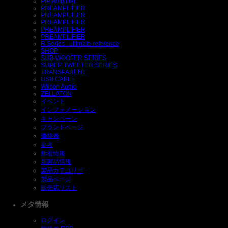
Pre Amplifier
PREAMPLIFIER
PREAMPLIFIER
PREAMPLIFIER
PREAMPLIFIER
PREAMPLIFIER
R Series : ultimate reference
SHOP
SUB-WOOFER SERIES
SUPER TWEETER SERIES
TRANSPARENT
USB CABLE
Wilson Audio
ZELLATON
イベント
インフォメーション
キャンペーン
ブランドページ
価格表
参考
新着情報
新製品情報
製品カテゴリー
製品ページ
販売店リスト
メタ情報
ログイン