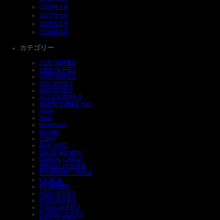
2008年4月
2007年6月
2006年8月
2000年9月
カテゴリー
1100 SERIES
2100 SERIES
3000 SERIES
500 SERIES
800 SERIES
ACCESSORIES
AUDIO CABLE (G6)
Ayon
Ayre
bergmann
Boulder
Cable
DAC / ADC
Dan D’Agostino
DIGITAL CABLE
DIGITAL PLAYER
ETHERNET CABLE
EXOGAL
F1 SERIES
F300 SERIES
F500 SERIES
F500S SERIES
F500SP SERIES