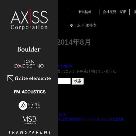
新着情報
会社概要・採用
新商品情報
ホーム
価格表
月別アーカイブ:
2014年8月
EXOGAL 価格表
投稿日:
2014年8月28日
作成者:
admin-axiss
カテゴリー:
価格表
|
EXOGAL 価格表 は
コメントを受け付けていません
検索:
最近の投稿
GRANDINOTE
bergmann
Ayon
2026夏季休業のお知らせ
サウンドピット44周年記念”創業祭”オーディオフェアに出展!
最近のコメント