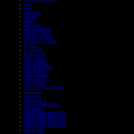
AUDIO CABLE (G6)
Ayon
Ayre
bergmann
Boulder
Cable
DAC / ADC
Dan D’Agostino
DIGITAL CABLE
DIGITAL PLAYER
ETHERNET CABLE
EXOGAL
F1 SERIES
F300 SERIES
F500 SERIES
F500S SERIES
F500SP SERIES
F700 SERIES
finite elemente
FM ACOUSTICS
FYNE AUDIO
FYNE VINTAGE SERIES
Grandinote
hardwired
HDMI CABLE
HEADPHONE CABLE
IN-CEILING
INTEGRATED AMPLIFIER
INTEGRATED AMPLIFIER
INTEGRATED AMPLIFIER
INTEGRATED AMPLIFIER
LINEARIZER